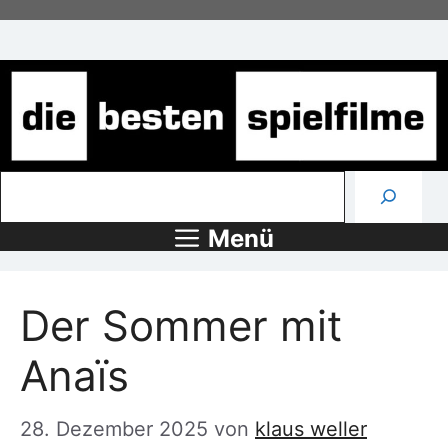
Zum
Inhalt
springen
Suchen
Menü
Der Sommer mit
Anaïs
28. Dezember 2025
von
klaus weller