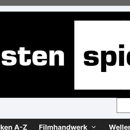
iken A-Z
Filmhandwerk
Welle