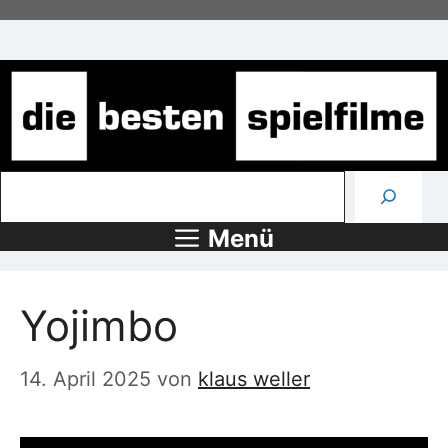
Zum
Inhalt
springen
Suchen
Menü
Yojimbo
14. April 2025
von
klaus weller