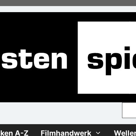
iken A-Z
Filmhandwerk
Welle