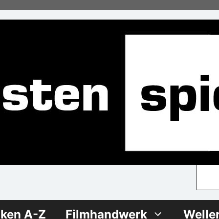
iken A-Z
Filmhandwerk
Welle