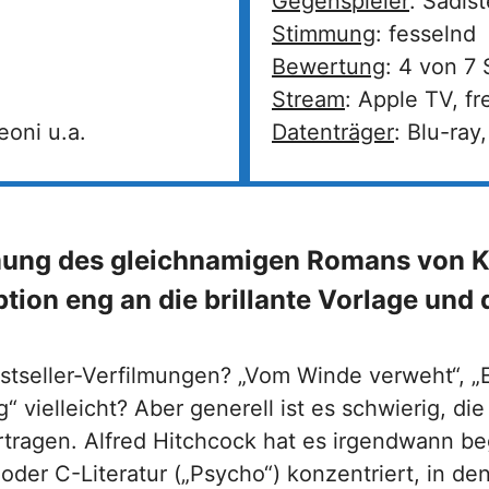
Gegenspieler
: Sadis
Stimmung
: fesselnd
Bewertung
: 4 von 7
Stream
: Apple TV, f
eoni u.a.
Datenträger
: Blu-ray
ilmung des gleichnamigen Romans von K
ption eng an die brillante Vorlage und d
stseller-Verfilmungen? „Vom Winde verweht“, „E
 vielleicht? Aber generell ist es schwierig, die
tragen. Alfred Hitchcock hat es irgendwann begr
der C-Literatur („Psycho“) konzentriert, in de