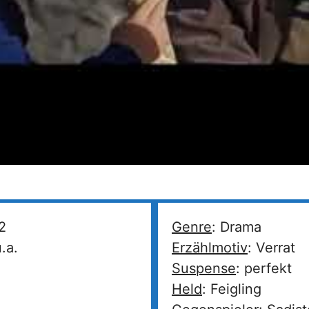
2
Genre
: Drama
.a.
Erzählmotiv
: Verrat
Suspense
: perfekt
Held
: Feigling