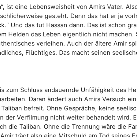
n“, ist eine Lebensweisheit von Amirs Vater. Als
chlicherweise gesteht. Denn das hat er ja vorh
eck.“ Und das tut Hassan dann. Das ist schon gr
m Helden das Leben eigentlich nicht machen. S
thentisches verleihen. Auch der ältere Amir sp
ndliches, Flüchtiges. Das macht seinen seelische
ie bis zum Schluss andauernde Unfähigkeit des 
arbeiten. Daran ändert auch Amirs Versuch ei
aliban befreit. Ohne Gespräche, keine seelisc
in der Verfilmung nicht weiter behandelt wird. 
ch die Taliban. Ohne die Trennung wäre die Fa
Amir trägt also eine Mitschuld am Tod seines F